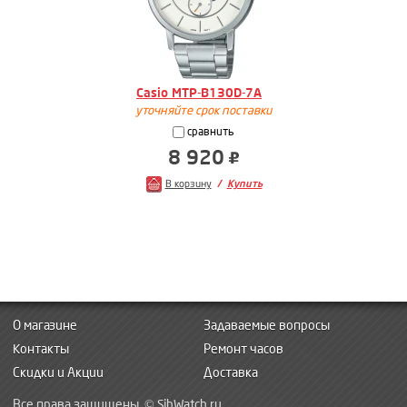
Casio MTP-B130D-7A
уточняйте срок поставки
сравнить
8 920
В корзину
Купить
О магазине
Задаваемые вопросы
Контакты
Ремонт часов
Скидки и Акции
Доставка
Все права защищены. © SibWatch.ru