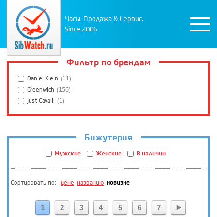
Часы. Продажа & Сервис.
Since 2006
Фильтр по брендам
Daniel Klein
(11)
Greenwich
(156)
Just Cavalli
(1)
Бижутерия
Мужские
Женские
В наличии
Сортировать по:
цене
названию
новизне
1
2
3
4
5
6
7