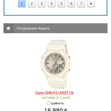
1
2
3
4
5
6
7
Популярные модели
Casio GMA-P2100ST-7A
поставка от 2 дней
сравнить
16 990