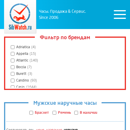
Часы. Продажа & Сервис.
Since 2006
Фильтр по брендам
Adriatica
(4)
Appella
(15)
Atlantic
(140)
Boccia
(7)
Burett
(3)
Candino
(93)
Casio
(1644)
Citizen
(196)
Continental
(6)
Мужские наручные часы
Daniel Klein
(9)
Браслет
Ремень
В наличии
Guess
(5)
Haas&Cie
(27)
Jacques Lemans
(185)