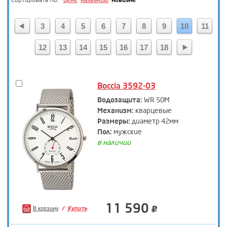
Сортировать по:
цене
названию
новизне
L Duchen
(68)
Orient
(9)
3
4
5
6
7
8
9
10
11
Q&Q
(334)
Quantum
(197)
12
13
14
15
16
17
18
Romanson
(7)
Seiko
(102)
Skmei
(2)
Boccia 3592-03
Vector
(458)
Водозащита:
WR 50M
Vostok
(110)
Механизм:
кварцевые
Welder
(29)
Размеры:
диаметр 42мм
Пол:
мужские
в наличии
11 590
В корзину
Купить