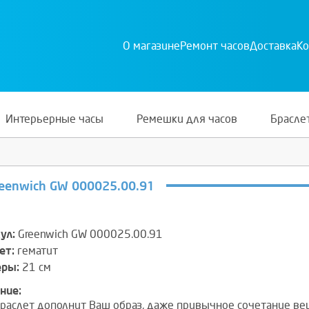
О магазине
Ремонт часов
Доставка
Ко
Интерьерные часы
Ремешки для часов
Брасле
eenwich GW 000025.00.91
ул:
Greenwich GW 000025.00.91
ет:
гематит
еры:
21 см
ние:
браслет дополнит Ваш образ, даже привычное сочетание ве