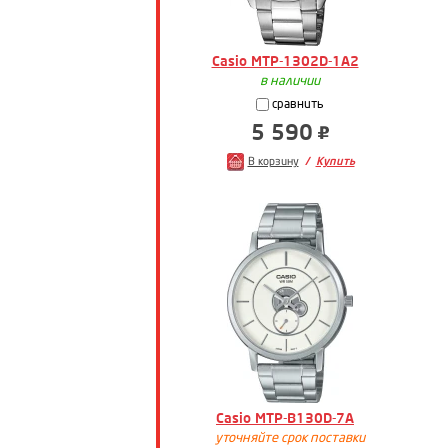
Casio MTP-1302D-1A2
в наличии
сравнить
5 590
В корзину
Купить
Casio MTP-B130D-7A
уточняйте срок поставки