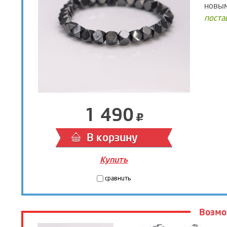
новым
поста
1 490
В корзину
Купить
сравнить
Возмо