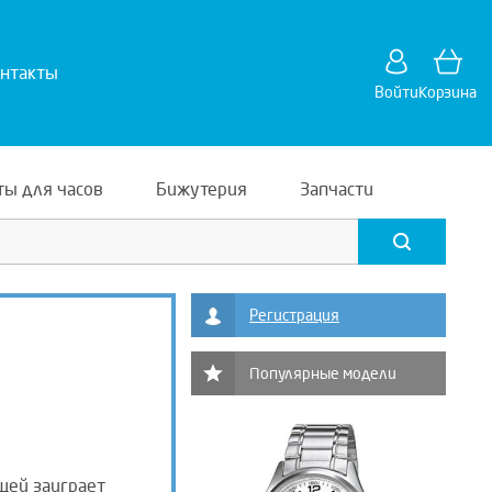
нтакты
Войти
Корзина
ты для часов
Бижутерия
Запчасти
Регистрация
Популярные модели
щей заиграет