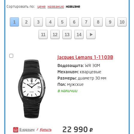
Сортировать по:
цене
названию
новизне
1
2
3
4
5
6
7
8
9
10
11
12
13
14
Jacques Lemans 1-1103B
Водозащита:
WR 30M
Механизм:
кварцевые
Размеры:
диаметр 30 мм
Пол:
мужские
в наличии
22 990
В корзину
Купить