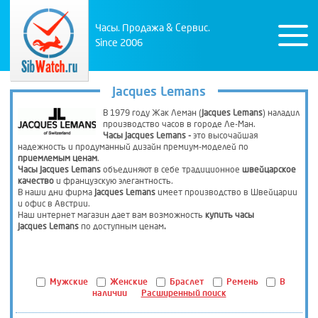
Часы. Продажа & Сервис.
Since 2006
Jacques Lemans
В 1979 году Жак Леман (
Jacques
Lemans
) наладил
производство часов в городе Ле-Ман.
Часы
Jacques
Lemans -
это высочайшая
надежность и продуманный дизайн премиум-моделей по
приемлемым ценам
.
Часы
Jacques
Lemans
объединяют в себе традиционное
швейцарское
качество
и французскую элегантность.
В наши дни фирма
Jacques
Lemans
имеет производство в Швейцарии
и офис в Австрии.
Наш интернет магазин дает вам возможность
купить часы
Jacques
Lemans
по доступным ценам
.
Мужские
Женские
Браслет
Ремень
В
наличии
Расширенный поиск