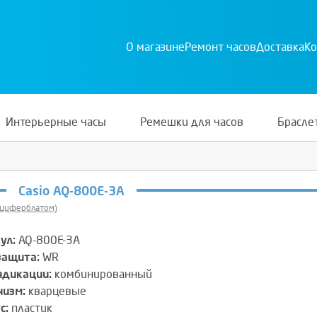
О магазине
Ремонт часов
Доставка
Ко
Интерьерные часы
Ремешки для часов
Брасле
Casio AQ-800E-3A
 циферблатом)
ул:
AQ-800E-3A
защита:
WR
ндикации:
комбинированный
изм:
кварцевые
с:
пластик