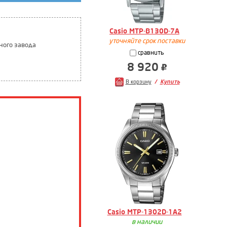
Casio MTP-B130D-7A
уточняйте срок поставки
ного завода
сравнить
8 920
В корзину
Купить
Casio MTP-1302D-1A2
в наличии