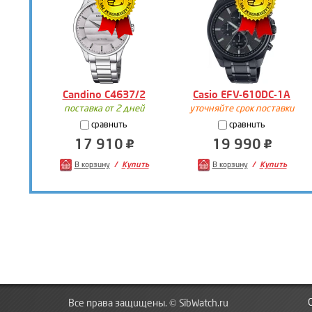
Candino C4637/2
Casio EFV-610DC-1A
поставка от 2 дней
уточняйте срок поставки
сравнить
сравнить
17 910
19 990
В корзину
Купить
В корзину
Купить
Все права защищены. © SibWatch.ru