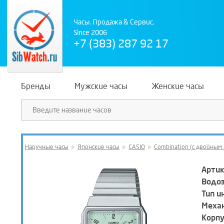
Часы. Продажа & Сервис.
Since 2006
+7 (383) 287 92 17
Бренды
Мужские часы
Женские часы
Наручные часы
Японские часы
CASIO
Combination (с двойным
Артик
Водо
Тип и
Механ
Корпу