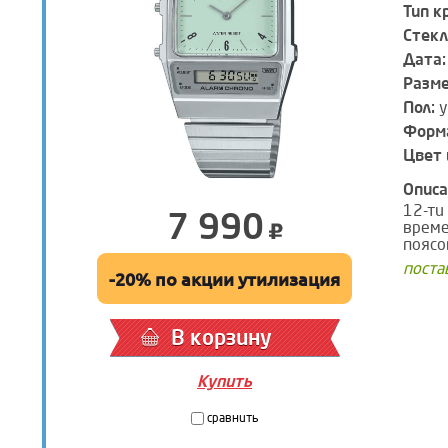
Тип к
Стекл
Дата:
Разм
Пол:
у
Форма
Цвет 
Описа
12-ти
7 990
време
поясо
поста
-20% по акции утилизация
В корзину
Купить
сравнить