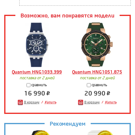
Возможно, вам понравятся модели
Quantum HNG1033.399
Quantum HNG1051.875
Q
поставка от 2 дней
поставка от 2 дней
сравнить
сравнить
16 990
20 990
В корзину
Купить
В корзину
Купить
Рекомендуем