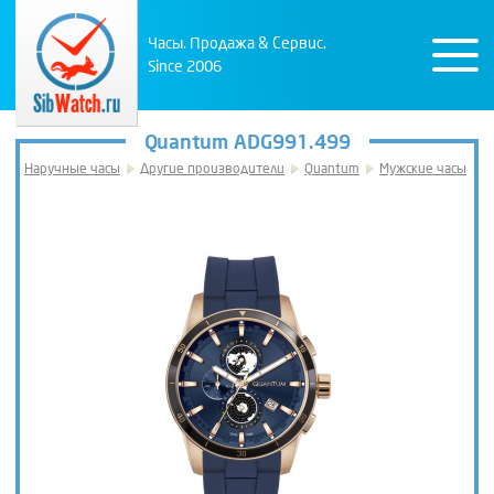
Часы. Продажа & Сервис.
Since 2006
Quantum ADG991.499
Наручные часы
Другие производители
Quantum
Мужские часы