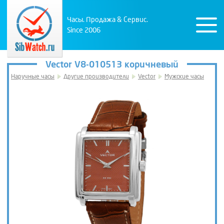
Часы. Продажа & Сервис.
Since 2006
Vector V8-010513 коричневый
Наручные часы
Другие производители
Vector
Мужские часы