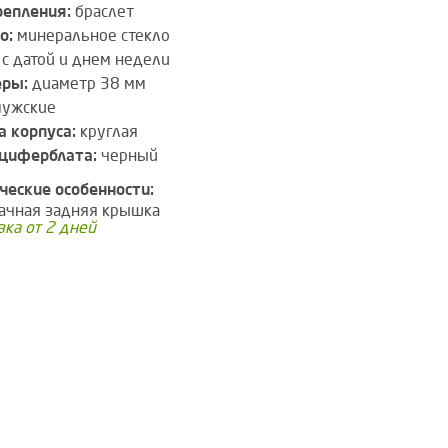
репления:
браслет
о:
минеральное стекло
с датой и днем недели
еры:
диаметр 38 мм
ужские
 корпуса:
круглая
циферблата:
черный
ческие особенности:
ачная задняя крышка
вка от 2 дней