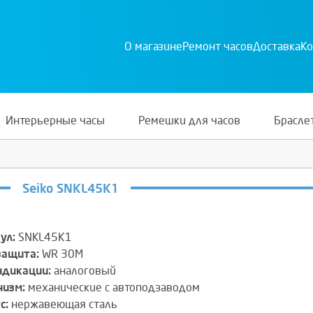
О магазине
Ремонт часов
Доставка
Ко
Интерьерные часы
Ремешки для часов
Брасле
Seiko SNKL45K1
ул:
SNKL45K1
защита:
WR 30M
ндикации:
аналоговый
изм:
механические с автоподзаводом
с:
нержавеющая сталь