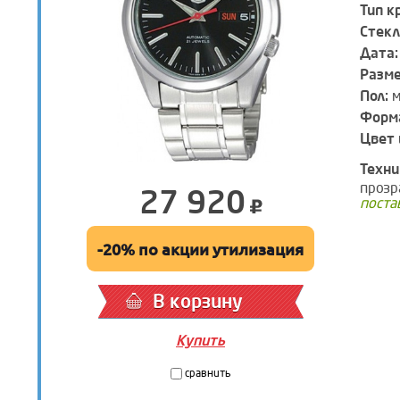
Тип к
Стекл
Дата:
Разм
Пол:
м
Форма
Цвет 
Техни
прозр
27 920
поста
-20% по акции утилизация
В корзину
Купить
сравнить