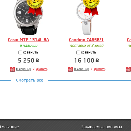
Casio MTP-1314L-8A
Candino C4658/1
C
в наличии
поставка от 2 дней
п
сравнить
сравнить
5 250
16 100
В корзину
Купить
В корзину
Купить
Смотреть все
О магазине
Задаваемые вопросы