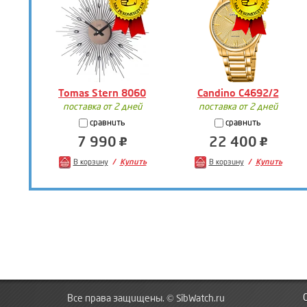
Tomas Stern 8060
Candino C4692/2
поставка от 2 дней
поставка от 2 дней
сравнить
сравнить
7 990
22 400
В корзину
Купить
В корзину
Купить
Все права защищены. © SibWatch.ru