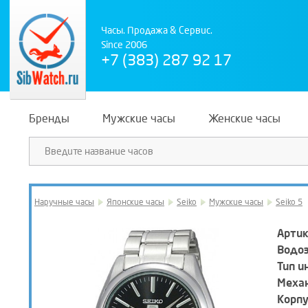
Часы. Продажа & Сервис.
Since 2006
+7 (383) 287 92 17
Бренды
Мужские часы
Женские часы
Наручные часы
Японские часы
Seiko
Мужские часы
Seiko 5
Артик
Водо
Тип и
Механ
Корпу