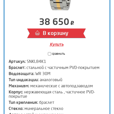
38 650
В корзину
Купить
сравнить
Артикул:
SNKL84K1
Браслет:
стальной с частичным PVD-покрытием
Водозащита:
WR 30M
Тип индикации:
аналоговый
Механизм:
механические с автоподзаводом
Корпус:
нержавеющая сталь , частичное PVD-
покрытие
Тип крепления:
браслет
Стекло:
минеральное стекло