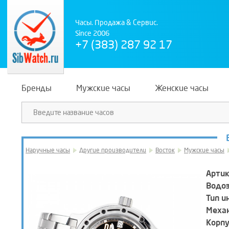
Часы. Продажа & Сервис.
Since 2006
+7 (383) 287 92 17
Бренды
Мужские часы
Женские часы
Наручные часы
Другие производители
Восток
Мужские часы
Артик
Водо
Тип и
Механ
Корпу