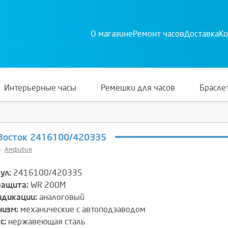
О магазине
Ремонт часов
Доставка
Ко
Интерьерные часы
Ремешки для часов
Брасле
Восток 2416100/420335
Амфибия
ул:
2416100/420335
защита:
WR 200M
ндикации:
аналоговый
изм:
механические с автоподзаводом
с:
нержавеющая сталь