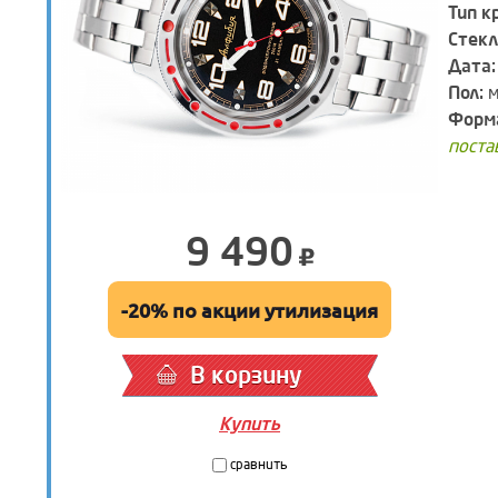
Тип к
Стекл
Дата:
Пол:
м
Форма
поста
9 490
-20% по акции утилизация
В корзину
Купить
сравнить