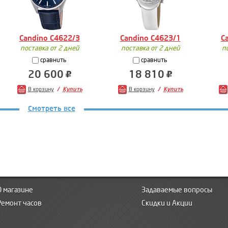
Candino C4622/3
Candino C4623/1
C
поставка от 2 дней
поставка от 2 дней
п
сравнить
сравнить
20 600
18 810
В корзину
Купить
В корзину
Купить
Смотреть все
О магазине
Задаваемые вопросы
Ремонт часов
Скидки и Акции