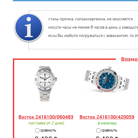
сталь прочна, гипоаллергенна, не окисляется
носите часы не менее 8 часов в день и заводит
если Вы любите погружаться с аквалангом, то э
Возмо
Восток 2416100/060483
Восток 2416100/420059
поставка от 2 дней
в наличии
сравнить
сравнить