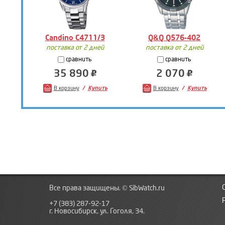
Candino C4711/3
Q&Q Q576-402
поставка от 2 дней
поставка от 2 дней
сравнить
сравнить
35 890
2 070
В корзину
Купить
В корзину
Купить
Все права защищены. © SibWatch.ru
+7 (383) 287-92-17
г. Новосибирск, ул. Гоголя, 34.