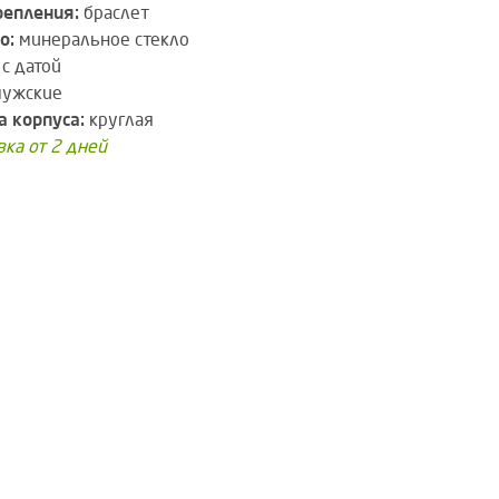
репления:
браслет
о:
минеральное стекло
с датой
ужские
 корпуса:
круглая
вка от 2 дней