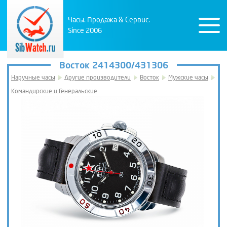
Часы. Продажа & Сервис.
Since 2006
Восток 2414300/431306
Наручные часы
Другие производители
Восток
Мужские часы
Командирские и Генеральские