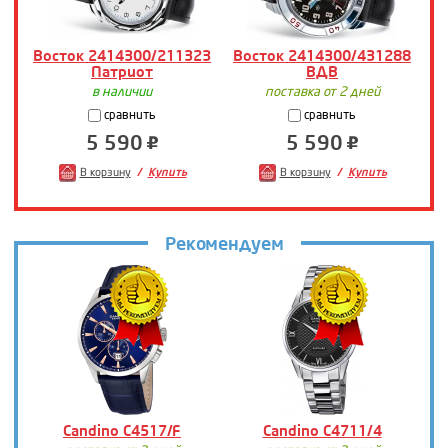
Восток 2414300/211323
Восток 2414300/431288
Патриот
ВДВ
В
в наличии
поставка от 2 дней
сравнить
сравнить
5 590
5 590
В корзину
Купить
В корзину
Купить
Рекомендуем
Candino C4517/F
Candino C4711/4