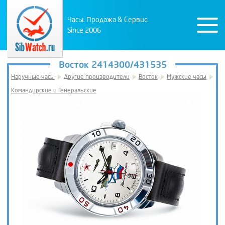
Часы. Продажа & Сервис.
Since 2006
Восток 2414300/431535
Наручные часы
Другие производители
Восток
Мужские часы
Командирские и Генеральские