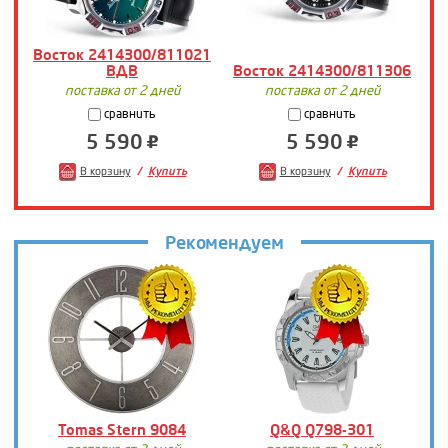
Восток 2414300/811021
ВДВ
Восток 2414300/811306
В
поставка от 2 дней
поставка от 2 дней
сравнить
сравнить
5 590
5 590
В корзину
Купить
В корзину
Купить
Рекомендуем
Tomas Stern 9084
Q&Q Q798-301