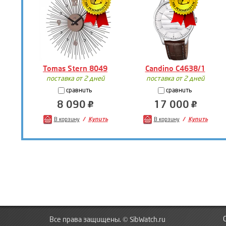
Tomas Stern 8049
Candino C4638/1
поставка от 2 дней
поставка от 2 дней
сравнить
сравнить
8 090
17 000
В корзину
Купить
В корзину
Купить
Все права защищены. © SibWatch.ru