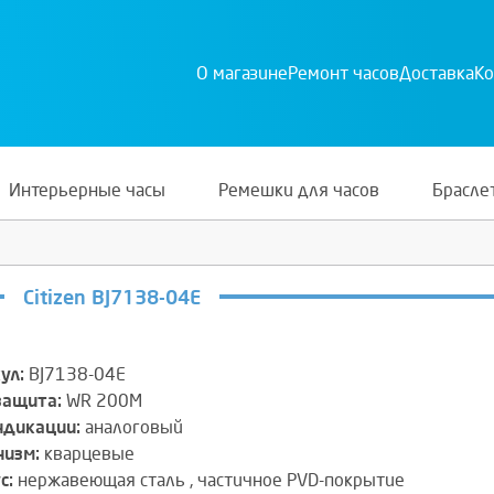
О магазине
Ремонт часов
Доставка
Ко
Интерьерные часы
Ремешки для часов
Брасле
Citizen BJ7138-04E
ул:
BJ7138-04E
защита:
WR 200M
ндикации:
аналоговый
изм:
кварцевые
с:
нержавеющая сталь , частичное PVD-покрытие