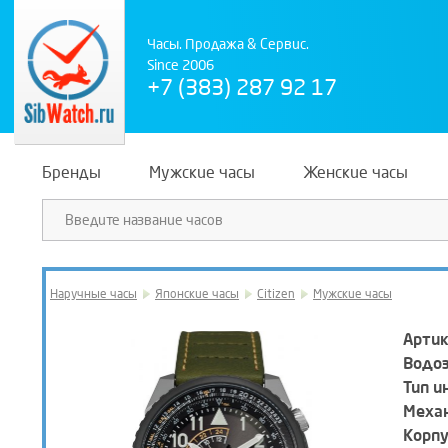
Часы. Продажа & Сервис.
Since 2006
+7 (383) 287 92 17
Бренды
Мужские часы
Женские часы
Наручные часы
Японские часы
Citizen
Мужские часы
Артик
Водо
Тип и
Механ
Корпу