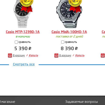
Casio MTP-1239D-1A
Casio MWA-100HD-1A
C
в наличии
поставка от 2 дней
п
сравнить
сравнить
5 390
8 390
В корзину
Купить
В корзину
Купить
Смотреть все
О магазине
Задаваемые вопросы