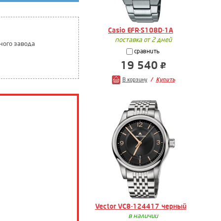
Casio EFR-S108D-1A
поставка от 2 дней
ного завода
сравнить
19 540
В корзину
Купить
Vector VC8-124417 черный
в наличии