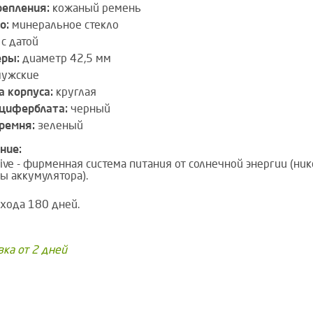
репления:
кожаный ремень
о:
минеральное стекло
с датой
еры:
диаметр 42,5 мм
ужские
 корпуса:
круглая
циферблата:
черный
ремня:
зеленый
ние:
rive - фирменная система питания от солнечной энергии (ник
ы аккумулятора).
 хода 180 дней.
вка от 2 дней