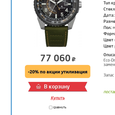
Тип к
Стекл
Дата:
Разм
Пол:
м
Форма
Цвет 
Цвет 
Описа
77 060
Eco-D
замен
-20% по акции утилизация
Запас
В корзину
поста
Купить
сравнить