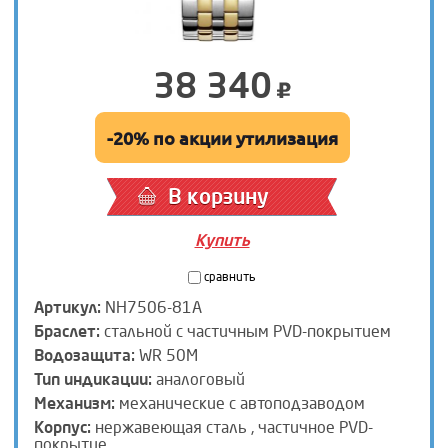
38 340
-20% по акции утилизация
В корзину
Купить
сравнить
Артикул:
NH7506-81A
Браслет:
стальной с частичным PVD-покрытием
Водозащита:
WR 50M
Тип индикации:
аналоговый
Механизм:
механические с автоподзаводом
Корпус:
нержавеющая сталь , частичное PVD-
покрытие