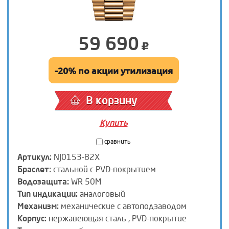
59 690
-20% по акции утилизация
В корзину
Купить
сравнить
Артикул:
NJ0153-82X
Браслет:
стальной с PVD-покрытием
Водозащита:
WR 50M
Тип индикации:
аналоговый
Механизм:
механические с автоподзаводом
Корпус:
нержавеющая сталь , PVD-покрытие