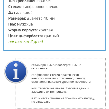
Тип крепления:
браслет
Стекло:
сапфировое стекло
Дата:
с датой
Размеры:
диаметр 40 мм
Пол:
мужские
Форма корпуса:
круглая
Цвет циферблата:
красный
поставка от 2 дней
сталь прочна, гипоаллергенна, не
окисляется
сапфировое стекло практически
невосприимчиво к стиранию, износу;
отличается высоким уровнем прочности
носите часы не менее 8 часов в день и
заводить их не придется
в этих часах можно не только мыть посуду,
но и плавать