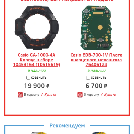
Casio GA-1000-4A
Casio EDB-700-1V Плата
Корпус в сборе
кварцевого механизма
10453164 (10515619)
76406124
в наличии
в наличии
сравнить
сравнить
19 900
6 700
В корзину
Купить
В корзину
Купить
Рекомендуем