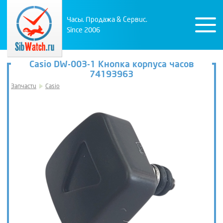
Часы. Продажа & Сервис.
Since 2006
Casio DW-003-1 Кнопка корпуса часов
74193963
Запчасти
Casio