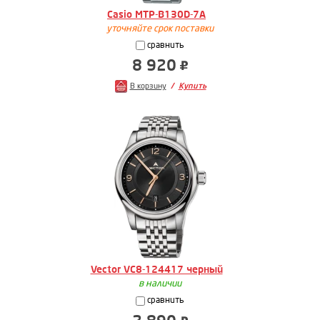
Casio MTP-B130D-7A
уточняйте срок поставки
сравнить
8 920
В корзину
Купить
Vector VC8-124417 черный
в наличии
сравнить