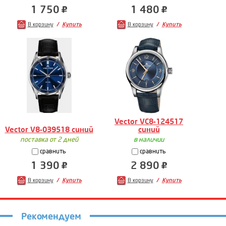
1 750
1 480
В корзину
Купить
В корзину
Купить
Vector VC8-124517
Vector V8-039518 синий
синий
поставка от 2 дней
в наличии
сравнить
сравнить
1 390
2 890
В корзину
Купить
В корзину
Купить
Рекомендуем