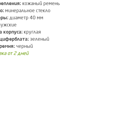
репления:
кожаный ремень
о:
минеральное стекло
еры:
диаметр 40 мм
ужские
 корпуса:
круглая
циферблата:
зеленый
ремня:
черный
вка от 2 дней