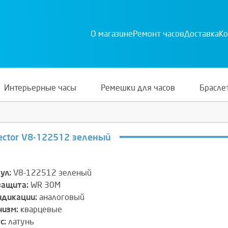
О магазине
Ремонт часов
Доставка
Ко
Интерьерные часы
Ремешки для часов
Брасле
ector V8-122512 зеленый
ул:
V8-122512 зеленый
защита:
WR 30M
ндикации:
аналоговый
изм:
кварцевые
с:
латунь