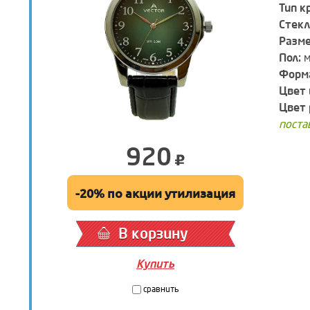
Тип к
Стекл
Разм
Пол:
м
Форма
Цвет 
Цвет 
поста
920
-20% по акции утилизация
В корзину
Купить
сравнить