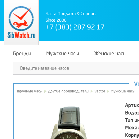
Часы. Продажа & Сервис.
Since 2006
+7 (383) 287 92 17
Бренды
Мужские часы
Женские часы
V
Наручные часы
Другие производители
Vector
Мужские часы
Артик
Водо
Тип и
Механ
Корпу