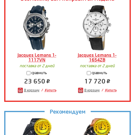
Jacques Lemans 1-
Jacques Lemans 1-
1117VN
1654ZB
J
поставка от 2 дней
поставка от 2 дней
сравнить
сравнить
23 650
17 720
В корзину
Купить
В корзину
Купить
Рекомендуем