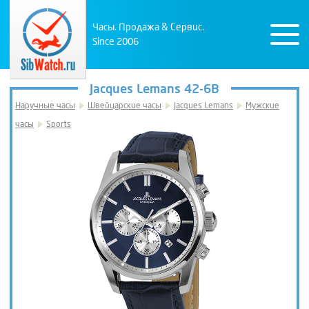
Часы. Продажа & Сервис.
Since 2006
Jacques Lemans 42-6B
Наручные часы
Швейцарские часы
Jacques Lemans
Мужские
часы
Sports