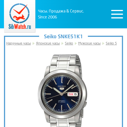
Часы. Продажа & Сервис.
Since 2006
Seiko SNKE51K1
Наручные часы
Японские часы
Seiko
Мужские часы
Seiko 5