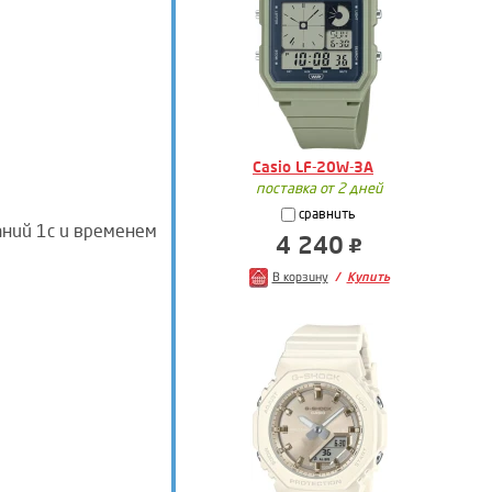
Casio LF-20W-3A
поставка от 2 дней
сравнить
аний 1c и временем
4 240
В корзину
Купить