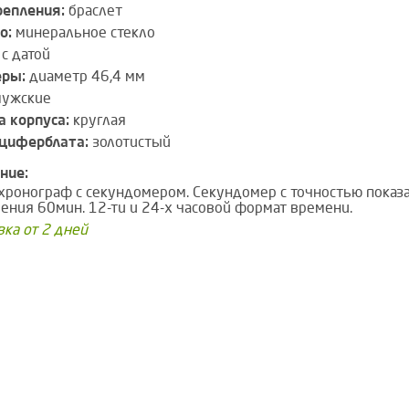
репления:
браслет
о:
минеральное стекло
с датой
еры:
диаметр 46,4 мм
ужские
 корпуса:
круглая
циферблата:
золотистый
ние:
хронограф с секундомером. Секундомер с точностью показ
ения 60мин. 12-ти и 24-х часовой формат времени.
вка от 2 дней