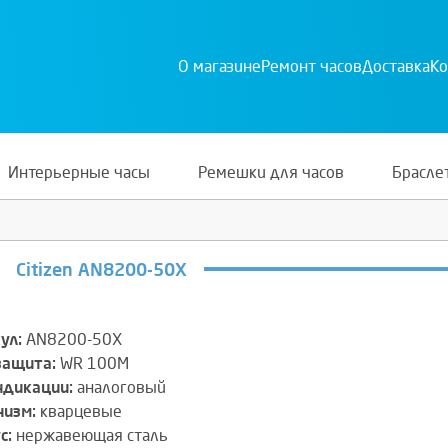
О магазине
Ремонт часов
Доставка
Ко
Интерьерные часы
Ремешки для часов
Брасле
Citizen AN8200-50X
ул:
AN8200-50X
защита:
WR 100M
ндикации:
аналоговый
изм:
кварцевые
с:
нержавеющая сталь