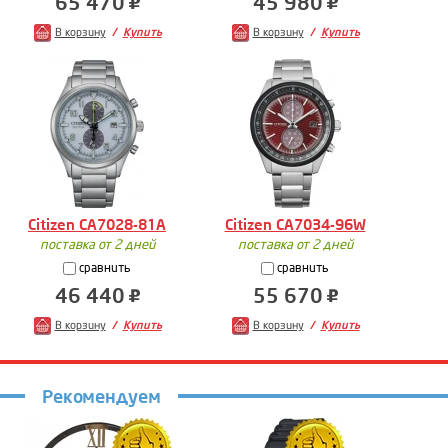
65 470
45 980
В корзину
Купить
В корзину
Купить
Citizen CA7028-81A
Citizen CA7034-96W
поставка от 2 дней
поставка от 2 дней
сравнить
сравнить
46 440
55 670
В корзину
Купить
В корзину
Купить
Рекомендуем