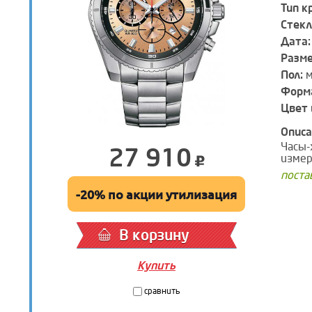
Тип к
Стекл
Дата:
Разм
Пол:
м
Форма
Цвет 
Описа
Часы-
27 910
измер
поста
-20% по акции утилизация
В корзину
Купить
сравнить