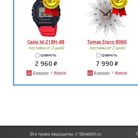
Casio W-218H-4B
Tomas Stern 8060
поставка от 2 дней
поставка от 2 дней
сравнить
сравнить
2 960
7 990
В корзину
Купить
В корзину
Купить
Все права защищены. © SibWatch.ru